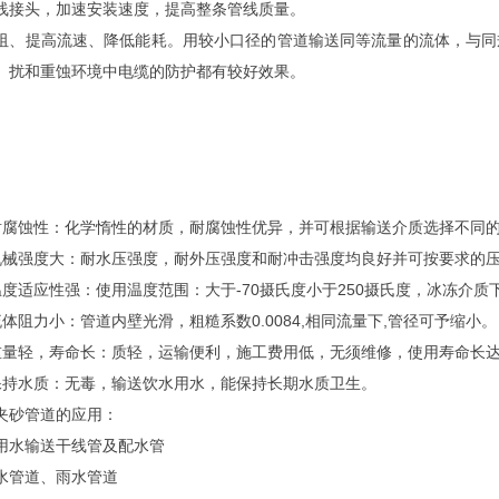
线接头，加速安装速度，提高整条管线质量。
阻、提高流速、降低能耗。用较小口径的管道输送同等流量的流体，与同
。扰和重蚀环境中电缆的防护都有较好效果。
耐腐蚀性：化学惰性的材质，耐腐蚀性优异，并可根据输送介质选择不同
机械强度大：耐水压强度，耐外压强度和耐冲击强度均良好并可按要求的压
温度适应性强：使用温度范围：大于-70摄氏度小于250摄氏度，冰冻介质
流体阻力小：管道内壁光滑，粗糙系数0.0084,相同流量下,管径可予缩小。
重量轻，寿命长：质轻，运输便利，施工费用低，无须维修，使用寿命长达
保持水质：无毒，输送饮水用水，能保持长期水质卫生。
夹砂管道的应用：
用水输送干线管及配水管
水管道、雨水管道